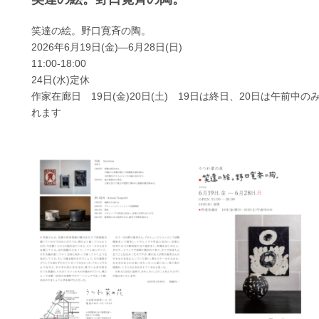
や
き
笑達の絵。野口寛斉の陶。
も
2026年6月19日(金)―6月28日(日)
の
11:00-18:00
と
古
24日(水)定休
物
作家在廊日 19日(金)20日(土) 19日は終日、20日は午前中の
は
れます