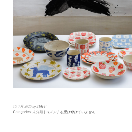
事
は
16. 7月 2026
by STAFF
岡
Categories:
未分類
|
コメントを受け付けていません
村
友
太