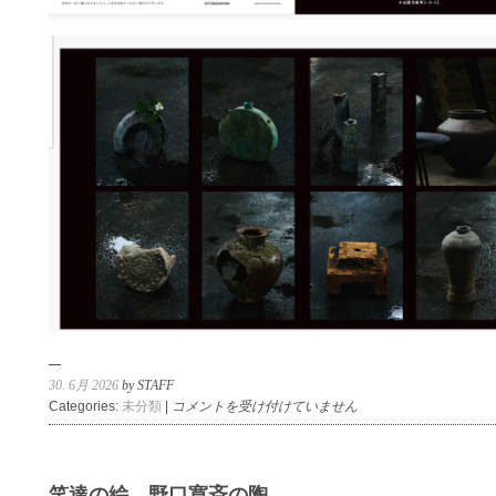
30. 6月 2026
by STAFF
大
Categories:
未分類
|
コメントを受け付けていません
平
新
五
の
笑達の絵。野口寛斉の陶。