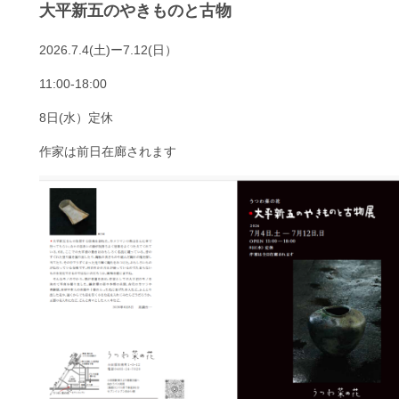
郎
大平新五のやきものと古物
の
う
2026.7.4(土)ー7.12(日）
つ
わ
11:00-18:00
は
8日(水）定休
作家は前日在廊されます