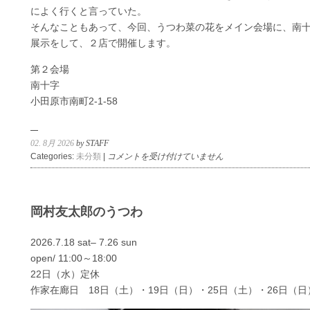
によく行くと言っていた。
そんなこともあって、今回、うつわ菜の花をメイン会場に、南
展示をして、２店で開催します。
第２会場
南十字
小田原市南町2-1-58
02. 8月 2026
by STAFF
青
Categories:
未分類
|
コメントを受け付けていません
木
憲
二
の
岡村友太郎のうつわ
コ
ラ
2026.7.18 sat‒ 7.26 sun
ー
open/ 11:00～18:00
ジ
22日（水）定休
ュ
の
作家在廊日 18日（土）・19日（日）・25日（土）・26日（日
仕