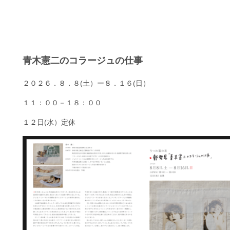
青木憲二のコラージュの仕事
２０２６．８．８(土）ー８．１６(日）
１１：００－１８：００
１２日(水）定休