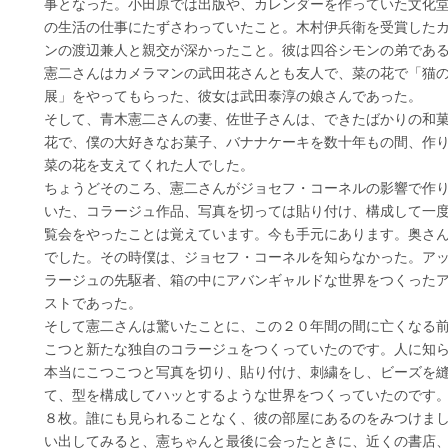
事となった。小田原では出版や、カレンダーを作っていた文化
の生活の仕事にたずさわっていたこと。木村伊兵衛を受賞した
ンの渡辺兼人と親交が深かったこと。彼は四谷シモンの弟であ
憲二さんはカメラマンの武田花さんとも友人で、菜の花で「猫
展」をやってもらった、彼女は武田泰淳の娘さんであった。
そして、青木憲二さんの妻、佐世子さんは、できたばかりの和
花で、僕の大好きなお菓子、バナナケーキを数十年もの間、作
菜の花を支えてくれた人でした。
ちょうどそのころ、憲二さんがジョセフ・コーネルの影響で作
いた、コラージュ作品、写真を切っては貼り付け、構成して一
覧会をやったことは覚えています。今も手元にあります。奥さ
でした。その時僕は、ジョセフ・コーネルを知らなかった。ア
ラージュの先駆者、箱の中にアバンギャルドな世界をつくった
ストであった。
そして憲二さんは驚いたことに、この２０年間の間に亡くなる
こつと新たな独自のコラージュをつくっていたのです。人に知
本当にこつこつと写真を切り、貼り付け、刺繍をし、ビーズを
て、型を構成してハッとするような世界をつくっていたのです
８枚。誰にも見られることなく、彼の部屋にあるのをみつけま
い出してみると、憲ちゃんと最後に会ったときに、近くの書店