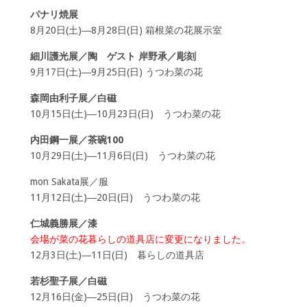
パナリ焼展
8月20日(土)―8月28日(日) 箱根菜の花展示室
細川護光展／陶 ゲスト 岸野承／彫刻
9月17日(土)―9月25日(日) うつわ菜の花
森岡由利子展／白磁
10月15日(土)―10月23日(日) うつわ菜の花
内田鋼一展／茶碗100
10月29日(土)―11月6日(日) うつわ菜の花
mon Sakata展／服
11月12日(土)―20日(日) うつわ菜の花
仁城義勝展／漆
会場が菜の花暮らしの道具店に変更になりました。
12月3日(土)―11日(日) 暮らしの道具店
若杉聖子展／白磁
12月16日(金)―25日(日) うつわ菜の花