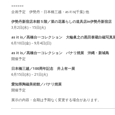
======
企画予定 伊勢丹・日本橋三越・as it is(千葉) 他
伊勢丹新宿店本館５階／菜の花暮らしの道具店in伊勢丹新宿店
3月2日(水)－15日(火)
as it is／髙橋台一コレクション 大輪眞之の黒田泰蔵白磁写真
6月10日(金)－9月4日(日)
as it is／髙橋台一コレクション パナリ焼展 沖縄・新城島
開催予定
日本橋三越／100周年記念 井上有一展
6月15日(水)－21日(火)
愛知県陶磁美術館／パナリ焼展
開催予定
展示の内容・会期は予期なく変更する場合があります。