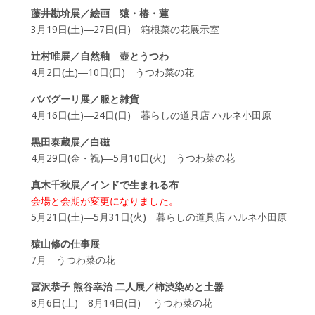
藤井勘圿展／絵画 猿・椿・蓮
3月19日(土)―27日(日) 箱根菜の花展示室
辻村唯展／自然釉 壺とうつわ
4月2日(土)―10日(日) うつわ菜の花
ババグーリ展／服と雑貨
4月16日(土)―24日(日) 暮らしの道具店 ハルネ小田原
黒田泰蔵展／白磁
4月29日(金・祝)―5月10日(火) うつわ菜の花
真木千秋展／インドで生まれる布
会場と会期が変更になりました。
5月21日(土)―5月31日(火) 暮らしの道具店 ハルネ小田原
猿山修の仕事展
7月 うつわ菜の花
冨沢恭子 熊谷幸治 二人展／柿渋染めと土器
8月6日(土)―8月14日(日) うつわ菜の花