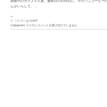
開催中のガラス５人展、最終日の5月6日に、中川ワニコーヒー
ト
加
んがいらして、 …
ご
地
案
学・
内
境
01. 5月 2012
by STAFF
は
知
イ
Categories:
未分類
|
コメントを受け付けていません
子・
ベ
中
ン
本
ト
純
の
也・
お
中
知
本
ら
理
せ
詠・
は
畠
田
光
枝・
廣
瀬
寛
子
は