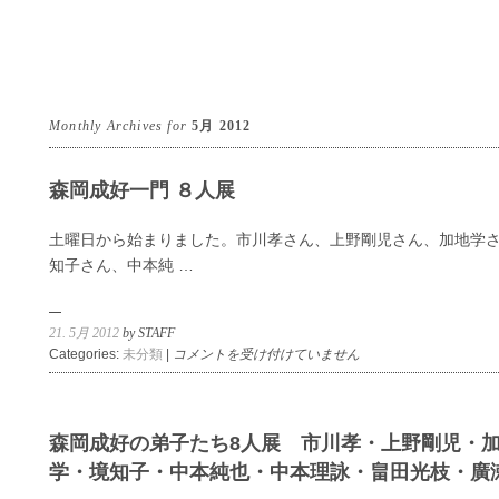
Monthly Archives for
5月 2012
森岡成好一門 ８人展
土曜日から始まりました。市川孝さん、上野剛児さん、加地学
知子さん、中本純 …
21. 5月 2012
by STAFF
森
Categories:
未分類
|
コメントを受け付けていません
岡
成
好
一
森岡成好の弟子たち8人展 市川孝・上野剛児・
門
学・境知子・中本純也・中本理詠・畠田光枝・廣
８