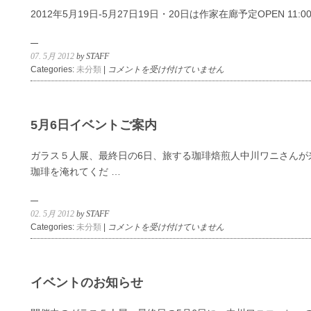
人
2012年5月19日-5月27日19日・20日は作家在廊予定OPEN 11:00
展
は
07. 5月 2012
by STAFF
森
Categories:
未分類
|
コメントを受け付けていません
岡
成
好
の
5月6日イベントご案内
弟
子
ガラス５人展、最終日の6日、旅する珈琲焙煎人中川ワニさんが
た
珈琲を淹れてくだ …
ち
8
人
02. 5月 2012
by STAFF
展
5
Categories:
未分類
|
市
コメントを受け付けていません
月
川
6
孝・
日
上
イ
野
イベントのお知らせ
ベ
剛
ン
児・