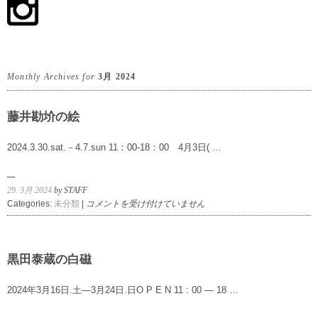
Monthly Archives for
3月 2024
藤井勘圿の絵
2024.3.30.sat.－4.7.sun 11：00-18：00 4月3日( …
29. 3月 2024
by STAFF
藤
Categories:
未分類
|
コメントを受け付けていません
井
勘
圿
の
黒田泰蔵の白磁
絵
は
2024年3月16日.土―3月24日.日O P E N 11 : 00 ― 18 …