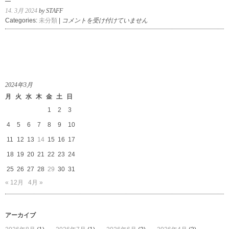
14. 3月 2024
by STAFF
黒
Categories:
未分類
|
コメントを受け付けていません
田
泰
蔵
の
白
磁
2024年3月
は
月
火
水
木
金
土
日
1
2
3
4
5
6
7
8
9
10
11
12
13
14
15
16
17
18
19
20
21
22
23
24
25
26
27
28
29
30
31
« 12月
4月 »
アーカイブ