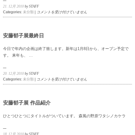
21. 12月 2010
by STAFF
う
Categories:
未分類
|
コメントを受け付けていません
さ
ぎ
の
絵。
安藤郁子展最終日
宮
迫
今日で年内の企画は終了致します。新年は1月8日から、オーブン予定で
千
す。 来年も、 …
鶴
は
20. 12月 2010
by STAFF
安
Categories:
未分類
|
コメントを受け付けていません
藤
郁
子
展
安藤郁子展 作品紹介
最
終
ひとつひとつにタイトルがついています。 森風の野原ワタシノカケラ
日
は
18. 12月 2010
by STAFF