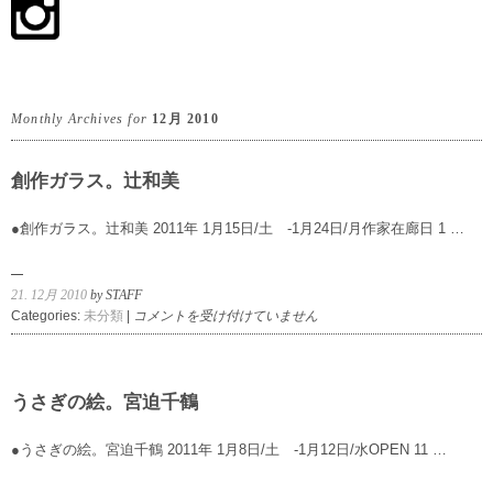
Monthly Archives for
12月 2010
創作ガラス。辻和美
●創作ガラス。辻和美 2011年 1月15日/土 -1月24日/月作家在廊日 1 …
21. 12月 2010
by STAFF
創
Categories:
未分類
|
コメントを受け付けていません
作
ガ
ラ
ス。
うさぎの絵。宮迫千鶴
辻
和
●うさぎの絵。宮迫千鶴 2011年 1月8日/土 -1月12日/水OPEN 11 …
美
は