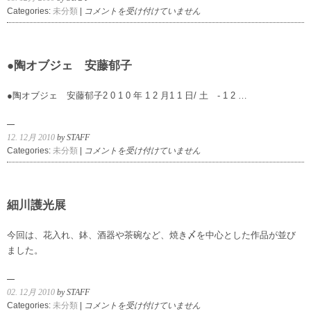
安
Categories:
未分類
|
コメントを受け付けていません
藤
郁
子
展
●陶オブジェ 安藤郁子
作
品
●陶オブジェ 安藤郁子2 0 1 0 年 1 2 月1 1 日/ 土 - 1 2 …
紹
介
は
12. 12月 2010
by STAFF
●
Categories:
未分類
|
コメントを受け付けていません
陶
オ
ブ
ジ
細川護光展
ェ
安
今回は、花入れ、鉢、酒器や茶碗など、焼き〆を中心とした作品が並び
藤
ました。
郁
子
は
02. 12月 2010
by STAFF
細
Categories:
未分類
|
コメントを受け付けていません