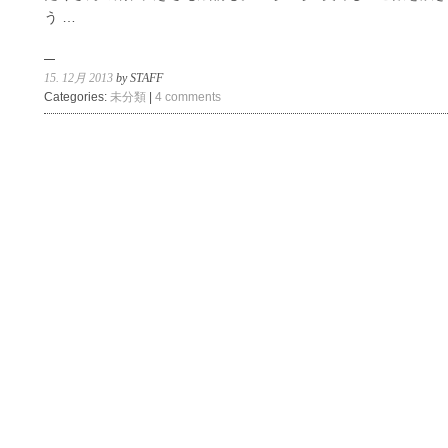
う …
15. 12月 2013
by STAFF
Categories:
未分類
|
4 comments