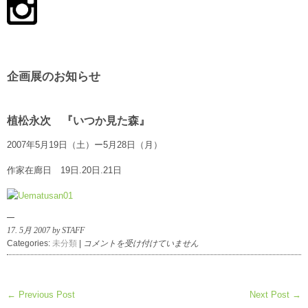
企画展のお知らせ
植松永次 『いつか見た森』
2007年5月19日（土）ー5月28日（月）
作家在廊日 19日.20日.21日
17. 5月 2007 by STAFF
企
Categories:
未分類
|
コメントを受け付けていません
画
展
の
← Previous Post
Next Post →
お