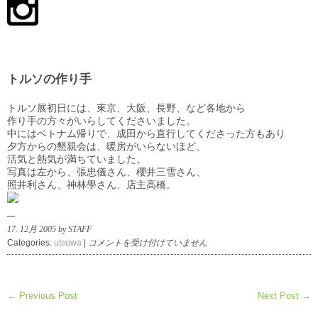
トルソの作り手
トルソ展初日には、東京、大阪、長野、など各地から
作り手の方々がいらしてくださいました。
中にはベトナム帰りで、成田から直行してくださった方もあり
夕方からの懇親会は、暖房がいらないほど、
活気と熱気が満ちていました。
写真は左から、張忠儀さん、櫻井三雪さん、
照井利さん、神林學さん、店主高橋。
17. 12月 2005 by STAFF
ト
Categories:
utsuwa
|
コメントを受け付けていません
ル
ソ
の
← Previous Post
Next Post →
作
り