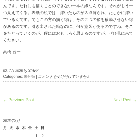
んです。だれにも描くことのできない一本の線なんです。それがもう一
つ見えてくる。表紙の絵では、浮いたものが３点飾られ、たしかに浮い
ているんです。でもこの方の描く線は、その２つの箱を移動させない線
があるのです。引き出された箱なのに、何か意図があるのですね。そこ
をたどっていくのが、僕にはおもしろく思えるのですが。ぜひ見に来て
ください。
髙橋 台一
02. 2月 2026 by STAFF
吉
Categories:
未分類
|
コメントを受け付けていません
田
素
子
← Previous Post
Next Post →
の
描
く
世
2026年8月
界
月
火
水
木
金
土
日
は
1
2