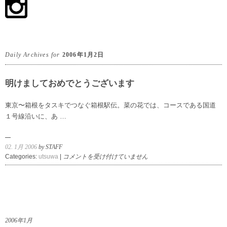
Daily Archives for
2006年1月2日
明けましておめでとうございます
東京〜箱根をタスキでつなぐ箱根駅伝。菜の花では、コースである国道
１号線沿いに、あ …
02. 1月 2006
by STAFF
明
Categories:
utsuwa
|
コメントを受け付けていません
け
ま
し
て
お
め
2006年1月
で