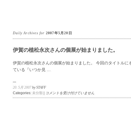
Daily Archives for
2007年5月20日
伊賀の植松永次さんの個展が始まりました。
伊賀の植松永次さんの個展が始まりました。 今回のタイトルに
ている『いつか見 …
20. 5月 2007
by STAFF
伊
Categories:
未分類
|
コメントを受け付けていません
賀
の
植
松
永
次