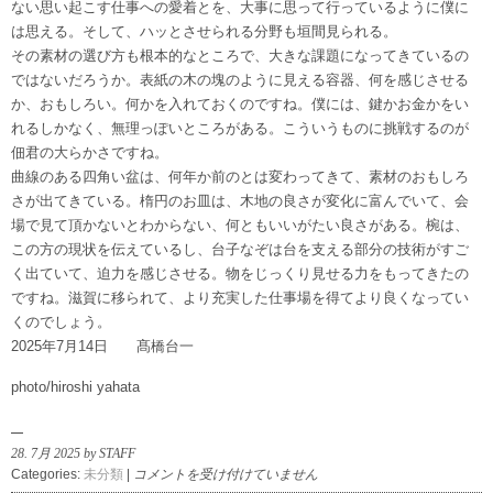
ない思い起こす仕事への愛着とを、大事に思って行っているように僕に
は思える。そして、ハッとさせられる分野も垣間見られる。
その素材の選び方も根本的なところで、大きな課題になってきているの
ではないだろうか。表紙の木の塊のように見える容器、何を感じさせる
か、おもしろい。何かを入れておくのですね。僕には、鍵かお金かをい
れるしかなく、無理っぽいところがある。こういうものに挑戦するのが
佃君の大らかさですね。
曲線のある四角い盆は、何年か前のとは変わってきて、素材のおもしろ
さが出てきている。楕円のお皿は、木地の良さが変化に富んでいて、会
場で見て頂かないとわからない、何ともいいがたい良さがある。椀は、
この方の現状を伝えているし、台子なぞは台を支える部分の技術がすご
く出ていて、迫力を感じさせる。物をじっくり見せる力をもってきたの
ですね。滋賀に移られて、より充実した仕事場を得てより良くなってい
くのでしょう。
2025年7月14日 髙橋台一
photo/hiroshi yahata
28. 7月 2025 by STAFF
佃
Categories:
未分類
|
コメントを受け付けていません