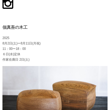
佃真吾の木工
2025
8月2日(土)ー8月11日(月祝)
11：00ー18：00
６日(水)定休
作家在廊日 2日(土)