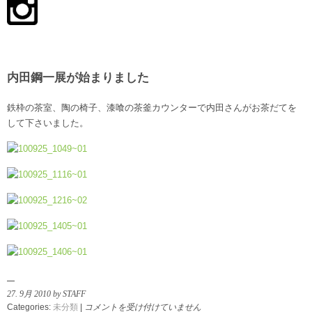
内田鋼一展が始まりました
鉄枠の茶室、陶の椅子、漆喰の茶釜カウンターで内田さんがお茶だてを
して下さいました。
27. 9月 2010 by STAFF
内
Categories:
未分類
|
コメントを受け付けていません