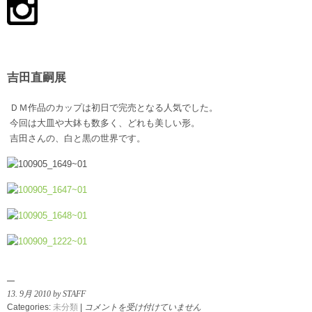
吉田直嗣展
ＤＭ作品のカップは初日で完売となる人気でした。
今回は大皿や大鉢も数多く、どれも美しい形。
吉田さんの、白と黒の世界です。
13. 9月 2010 by STAFF
吉
Categories:
未分類
|
コメントを受け付けていません