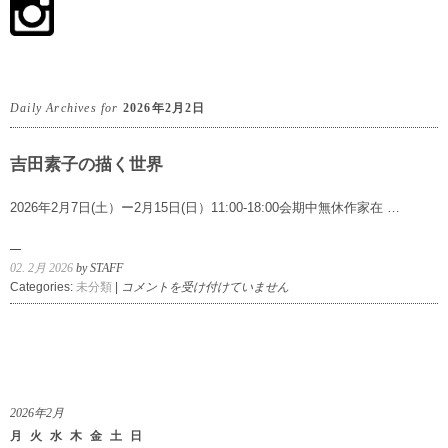
Daily Archives for
2026年2月2日
吉田素子の描く世界
2026年2月7日(土）ー2月15日(日）11:00-18:00会期中無休作家在 …
02. 2月 2026
by STAFF
吉
Categories:
未分類
|
コメントを受け付けていません
田
素
子
の
描
く
2026年2月
世
月
火
水
木
金
土
日
界